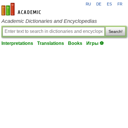
RU
DE
ES
FR
en-academic.com
Academic Dictionaries and Encyclopedias
Search!
Interpretations
Translations
Books
Игры ⚽