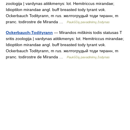
zoologija | vardynas atitikmenys: lot. Hemitriccus mirandae;
Idioptilon mirandae angl. buff breasted tody tyrant vok.
Ockerbauch Todityrann, m rus. желтогрудый тоди тиранн, m
pranc. todirostre de Miranda …
Paukščių pavadinimų žodynas
Ockerbauch-Todityrann
— Mirandos miškinis todis statusas T
sritis zoologija | vardynas atitikmenys: lot. Hemitriccus mirandae;
Idioptilon mirandae angl. buff breasted tody tyrant vok.
Ockerbauch Todityrann, m rus. желтогрудый тоди тиранн, m
pranc. todirostre de Miranda …
Paukščių pavadinimų žodynas