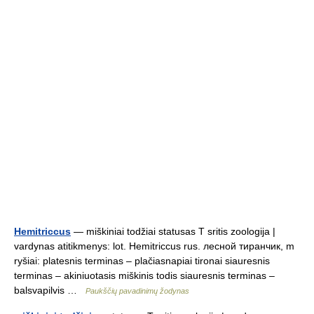
Hemitriccus
— miškiniai todžiai statusas T sritis zoologija |
vardynas atitikmenys: lot. Hemitriccus rus. лесной тиранчик, m
ryšiai: platesnis terminas – plačiasnapiai tironai siauresnis
terminas – akiniuotasis miškinis todis siauresnis terminas –
balsvapilvis …
Paukščių pavadinimų žodynas