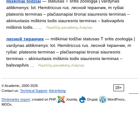
miškiniai todžiai
— statusas T sritis zoologija | vardynas
atitikmenys: lot. Hemitriccus rus. лесной тиранчик, m ryšiai:
platesnis terminas – plačiasnapiai tironai siauresnis terminas –
akiniuotasis miškinis todis siauresnis terminas – balsvapilvis
miškinis todis… …
Paukščių pavadinimų žodynas
лесной тиранчик
— miškiniai todžiai statusas T sritis zoologija |
vardynas atitikmenys: lot. Hemitriccus rus. лесной тиранчик, m
ryšiai: platesnis terminas – plačiasnapiai tironai siauresnis
terminas – akiniuotasis miškinis todis siauresnis terminas –
balsvapilvis …
Paukščių pavadinimų žodynas
© Academic, 2000-2026
18+
Contact us:
Technical Support
,
Advertising
Dictionaries export
, created on PHP,
Joomla,
Drupal,
WordPress,
MODx.