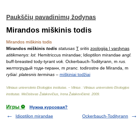
Paukščių pavadinimų žodynas
Mirandos miškinis todis
Mirandos miškinis todis
Mirandos miškinis
todis
statusas
T
sritis
zoologija | vardynas
atitikmenys
:
lot.
Hemitriccus mirandae; Idioptilon mirandae
angl.
buff-breasted tody-tyrant
vok.
Ockerbauch-Todityrann, m
rus.
желтогрудый тоди-тиранн, m
pranc.
todirostre de Miranda, m
ryšiai
:
platesnis terminas
–
miškiniai todžiai
Vilniaus universiteto Ekologijos institutas. – Vilnius : Vilniaus universiteto Ekologijos
institutas
.
Mečislovas Žalakevičius, Irena Žalakevičienė
.
2009
.
Игры ⚽
Нужна курсовая?
Idioptilon mirandae
Ockerbauch-Todityrann