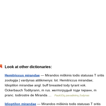
Look at other dictionaries:
Hemitriccus mirandae
— Mirandos miškinis todis statusas T sritis
zoologija | vardynas atitikmenys: lot. Hemitriccus mirandae;
Idioptilon mirandae angl. buff breasted tody tyrant vok.
Ockerbauch Todityrann, m rus. желтогрудый тоди тиранн, m
pranc. todirostre de Miranda …
Paukščių pavadinimų žodynas
Idioptilon mirandae
— Mirandos miškinis todis statusas T sritis